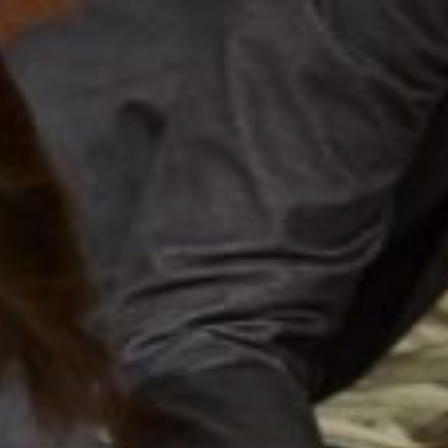
コ
ン
テ
ン
ツ
へ
ス
キ
ッ
プ