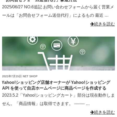
日:
2025/06/27 NO.6追記 お問い合わせフォームから届く営業メ
で
ールは「お問合せフォーム送信代行」によるもの 最近 …
着
"「お
続きを読む
信
問
音
合
鳴
せ
り
フ
分
ォ
け"
ー
の
投
2021年7月15日
NET SHOP
ム
稿
Yahoo!ショッピング店舗オーナーが Yahoo!ショッピング
日:
API を使って自店ホームページに商品ページを作成する
送
2023.5.2「Yahoo!ショッピングカート」部分は現在動作しま
信
せん。「商品情報」は取得できます。 -------- …
代
"Yahoo!
続きを読む
行」