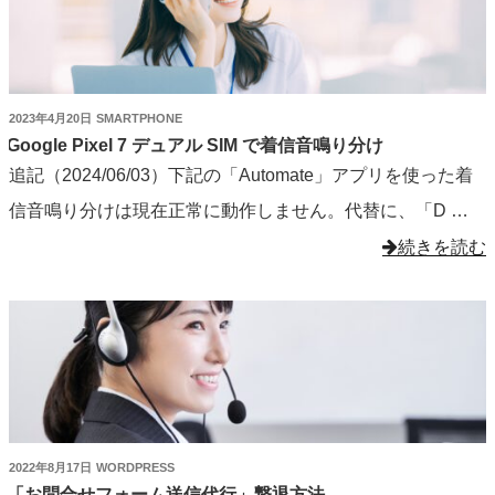
留
守
番
対
投
2023年4月20日
SMARTPHONE
応
稿
Google Pixel 7 デュアル SIM で着信音鳴り分け
日:
追記（2024/06/03）下記の「Automate」アプリを使った着
に
信音鳴り分けは現在正常に動作しません。代替に、「D …
し
"Google
続きを読む
ま
Pixel
す。"
7
の
デ
ュ
ア
ル
投
2022年8月17日
WORDPRESS
SIM
稿
「お問合せフォーム送信代行」撃退方法