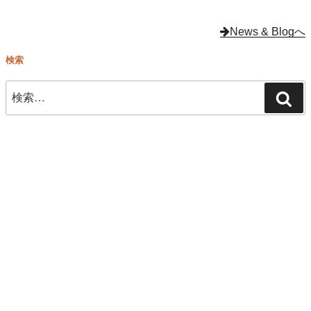
シ
撃
ョ
News & Blogへ
退
ッ
検索
方
ピ
法"
検
ン
検
の
索:
グ
索
店
営業日カレンダー
舗
2026年 8月
オ
日
月
火
水
木
金
土
ー
1
ナ
2
3
4
5
6
7
8
ー
9
10
11
12
13
14
15
が
16
17
18
19
20
21
22
Yahoo!
23
24
25
26
27
28
29