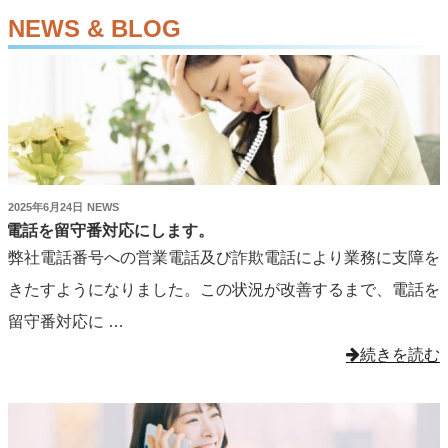
NEWS & BLOG
投
2025年6月24日
NEWS
稿
電話を留守番対応にします。
日:
弊社電話番号への営業電話及び詐欺電話により業務に支障を
きたすようになりました。この状況が改善するまで、電話を
留守番対応に …
"電
続きを読む
話
を