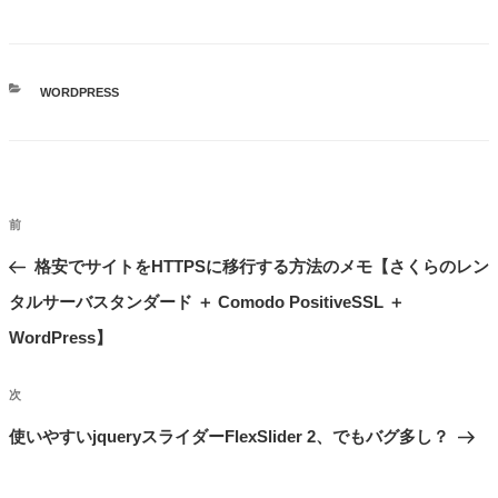
カ
WORDPRESS
テ
ゴ
リ
ー
投
前
前
稿
の
格安でサイトをHTTPSに移行する方法のメモ【さくらのレン
ナ
ビ
投
タルサーバスタンダード ＋ Comodo PositiveSSL ＋
ゲ
稿
WordPress】
ー
シ
次
次
ョ
の
使いやすいjqueryスライダーFlexSlider 2、でもバグ多し？
ン
投