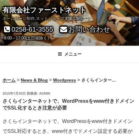
コ
有限会社ファーストネット
ン
ホームページ制作,ネットショップ支援,CMS
テ
0258-61-3555
お問い合わせ
ン
9:00～17:00(土日祝除く）
ツ
へ
メニュー
ス
キ
>
>
>
ホーム
News & Blog
Wordpress
さくらインターネットで、WordPressをwww付きドメインでSSL化するとき注意が必要
ッ
プ
投
2015年7月30日
投稿者:
ADMIN
稿
さくらインターネットで、WordPressをwww付きドメイン
日:
でSSL化するとき注意が必要
さくらインターネットで、WordPressをwww付きドメイン
でSSL対応するとき、www付きでドメイン設定する必要が