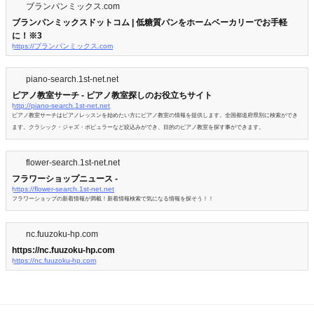
ブランパンミックス.com
ブランパンミックスドットコム | 低糖質パンをホームベーカリーでお手軽
に！※3
https://ブランパンミックス.com
piano-search.1st-net.net
ピアノ教室サーチ - ピアノ教室探しのお役立ちサイト
http://piano-search.1st-net.net
ピアノ教室サーチはピアノレッスンを始めたい方にピアノ教室の情報を提供します。全国都道府県別に検索ができ
ます。クラシック・ジャズ・ポピュラーなど絞込みができ、目的のピアノ教室を探す事ができます。
flower-search.1st-net.net
フラワーショップニュース -
https://flower-search.1st-net.net
フラワーショップの新着情報が満載！新着情報検索で気になる情報を探そう！！
nc.fuuzoku-hp.com
https://nc.fuuzoku-hp.com
https://nc.fuuzoku-hp.com