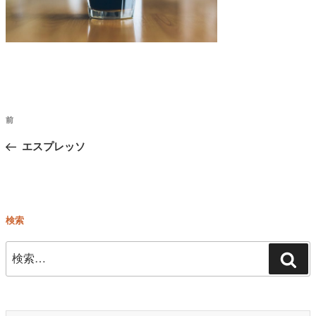
投
前
前
稿
の
エスプレッソ
ナ
ビ
投
ゲ
稿
ー
検索
シ
ョ
検
検
ン
索:
索