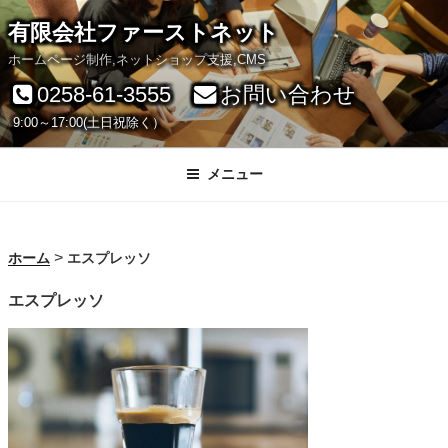
コ
有限会社ファーストネット
ン
ホームページ制作,ネットショップ支援,CMS
テ
0258-61-3555
お問い合わせ
ン
9:00～17:00(土日祝除く）
ツ
へ
メニュー
ス
キ
>
ホーム
エスプレッソ
ッ
エスプレッソ
プ