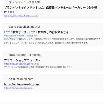
ブランパンミックス.com
ブランパンミックスドットコム | 低糖質パンをホームベーカリーでお手軽
に！※3
https://ブランパンミックス.com
piano-search.1st-net.net
ピアノ教室サーチ - ピアノ教室探しのお役立ちサイト
http://piano-search.1st-net.net
ピアノ教室サーチはピアノレッスンを始めたい方にピアノ教室の情報を提供します。全国都道府県別に検索ができ
ます。クラシック・ジャズ・ポピュラーなど絞込みができ、目的のピアノ教室を探す事ができます。
flower-search.1st-net.net
フラワーショップニュース -
https://flower-search.1st-net.net
フラワーショップの新着情報が満載！新着情報検索で気になる情報を探そう！！
nc.fuuzoku-hp.com
https://nc.fuuzoku-hp.com
https://nc.fuuzoku-hp.com