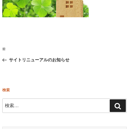
投
前
前
稿
の
サイトリニューアルのお知らせ
ナ
ビ
投
ゲ
稿
ー
検索
シ
ョ
検
検
ン
索:
索