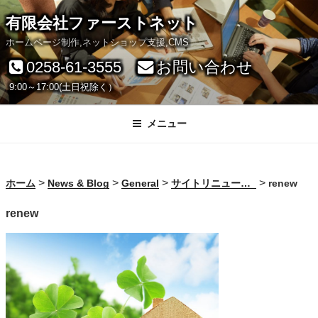
コ
有限会社ファーストネット
ン
ホームページ制作,ネットショップ支援,CMS
テ
0258-61-3555
お問い合わせ
ン
9:00～17:00(土日祝除く）
ツ
へ
メニュー
ス
キ
>
>
>
>
ホーム
News & Blog
General
サイトリニューアルのお知らせ
renew
ッ
renew
プ