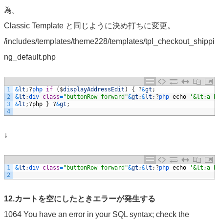
為。
Classic Template と同じように決め打ちに変更。
/includes/templates/theme228/templates/tpl_checkout_shippi
ng_default.php
1
&
lt
;
?
php 
if
(
$
displayAddressEdit
)
{
?
&
gt
;
2
&
lt
;
div 
class
=
"buttonRow forward"
&
gt
;
&
lt
;
?
php 
echo
'&lt;a h
3
&
lt
;
?
php
}
?
&
gt
;
4
↓
1
&
lt
;
div 
class
=
"buttonRow forward"
&
gt
;
&
lt
;
?
php 
echo
'&lt;a h
2
12.カートを空にしたときエラーが発生する
1064 You have an error in your SQL syntax; check the