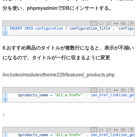
分を使い、phpmyadminでDBにインサートする。
1
INSERT 
INTO 
configuration
(
`
configuration_title
`
,
`
configur
2
8.おすすめ商品のタイトルが複数行になると、表示が不揃い
になるので、タイトルが一行に収まるように変更
/includes/modules/theme228/featured_products.php
1
$
products_name
=
'&lt;a href="'
.
zen_href_link
(
zen_get
2
↓
1
$
products_name
=
'&lt;a href="'
.
zen_href_link
(
zen_get