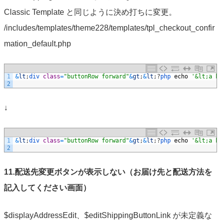
Classic Template と同じように決め打ちに変更。
/includes/templates/theme228/templates/tpl_checkout_confir
mation_default.php
1
&
lt
;
div 
class
=
"buttonRow forward"
&
gt
;
&
lt
;
?
php 
echo
'&lt;a h
2
↓
1
&
lt
;
div 
class
=
"buttonRow forward"
&
gt
;
&
lt
;
?
php 
echo
'&lt;a h
2
11.配送先変更ボタンが表示しない（お届け先と配送方法を
記入してください画面）
$displayAddressEdit、$editShippingButtonLink が未定義な