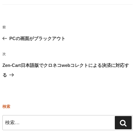
ゴ
リ
ー
投
前
前
稿
の
PCの画面がブラックアウト
ナ
ビ
投
次
次
ゲ
稿
ー
の
Zen-Cart日本語版でクロネコwebコレクトによる決済に対応す
シ
投
る
ョ
稿
ン
検索
検
検
索:
索