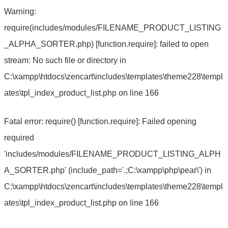
Warning:
require(includes/modules/FILENAME_PRODUCT_LISTING
_ALPHA_SORTER.php) [function.require]: failed to open
stream: No such file or directory in
C:\xampp\htdocs\zencart\includes\templates\theme228\templ
ates\tpl_index_product_list.php on line 166
Fatal error: require() [function.require]: Failed opening
required
'includes/modules/FILENAME_PRODUCT_LISTING_ALPH
A_SORTER.php' (include_path='.;C:\xampp\php\pear\') in
C:\xampp\htdocs\zencart\includes\templates\theme228\templ
ates\tpl_index_product_list.php on line 166