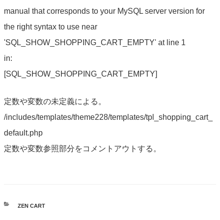
manual that corresponds to your MySQL server version for
the right syntax to use near
'SQL_SHOW_SHOPPING_CART_EMPTY' at line 1
in:
[SQL_SHOW_SHOPPING_CART_EMPTY]
定数や変数の未定義による。
/includes/templates/theme228/templates/tpl_shopping_cart_
default.php
定数や変数参照部分をコメントアウトする。
カ
ZEN CART
テ