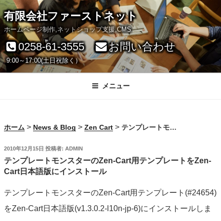
コ
有限会社ファーストネット
ン
ホームページ制作,ネットショップ支援,CMS
テ
0258-61-3555
お問い合わせ
ン
9:00～17:00(土日祝除く）
ツ
へ
メニュー
ス
キ
>
>
>
ホーム
News & Blog
Zen Cart
テンプレートモンスターのZen-Cart用テンプレートをZen-Cart日本語版にインストール
ッ
プ
投
2010年12月15日
投稿者:
ADMIN
稿
テンプレートモンスターのZen-Cart用テンプレートをZen-
日:
Cart日本語版にインストール
テンプレートモンスターのZen-Cart用テンプレート(#24654)
をZen-Cart日本語版(v1.3.0.2-l10n-jp-6)にインストールしま