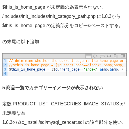
$this_is_home_page が未定義の為表示されない。
/includes/init_includes/init_category_path.php に1.8.3から
$this_is_home_page の定義部分をコピー&ペーストする。
の末尾に以下追加
1
// determine whether the current page is the home page or a
2
//$this_is_home_page = ($current_page=='index' &amp;&amp; (
3
$
this_is_home_page
=
(
$
current_page
==
'index'
&
amp
;
&
amp
;
(
!
i
4
5.商品一覧でカテゴリーイメージが表示されない
定数 PRODUCT_LIST_CATEGORIES_IMAGE_STATUS が
未定義な為
1.8.3の /zc_install/sql/mysql_zencart.sql の該当部分を使い、