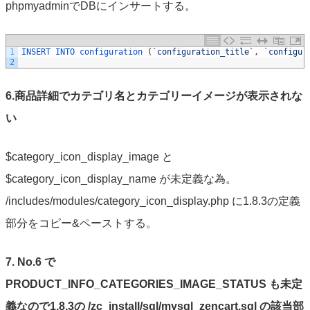
phpmyadminでDBにインサートする。
1
INSERT 
INTO 
configuration
(
`
configuration_title
`
,
`
configur
2
6.商品詳細でカテゴリ名とカテゴリーイメージが表示されな
い
$category_icon_display_image と
$category_icon_display_name が未定義な為。
/includes/modules/category_icon_display.php に1.8.3の定義
部分をコピー&ペーストする。
7. No.6 で
PRODUCT_INFO_CATEGORIES_IMAGE_STATUS も未定
義なので1.8.3の /zc_install/sql/mysql_zencart.sql の該当部