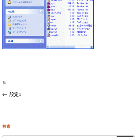
投
前
前
稿
の
設定1
ナ
ビ
投
ゲ
稿
ー
検索
シ