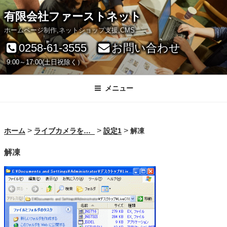
コ
有限会社ファーストネット
ン
ホームページ制作,ネットショップ支援,CMS
テ
0258-61-3555
お問い合わせ
ン
9:00～17:00(土日祝除く）
ツ
へ
メニュー
ス
キ
>
>
>
ホーム
ライブカメラを始めよう！
設定1
解凍
ッ
解凍
プ