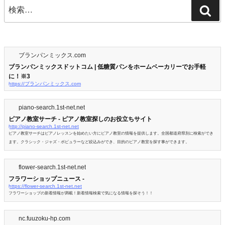
ョ
検
検
ン
索:
索
ブランパンミックス.com
ブランパンミックスドットコム | 低糖質パンをホームベーカリーでお手軽
に！※3
https://ブランパンミックス.com
piano-search.1st-net.net
ピアノ教室サーチ - ピアノ教室探しのお役立ちサイト
http://piano-search.1st-net.net
ピアノ教室サーチはピアノレッスンを始めたい方にピアノ教室の情報を提供します。全国都道府県別に検索ができ
ます。クラシック・ジャズ・ポピュラーなど絞込みができ、目的のピアノ教室を探す事ができます。
flower-search.1st-net.net
フラワーショップニュース -
https://flower-search.1st-net.net
フラワーショップの新着情報が満載！新着情報検索で気になる情報を探そう！！
nc.fuuzoku-hp.com