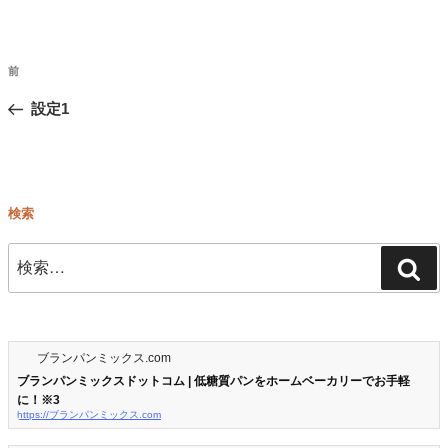
投
前
前
稿
の
設定1
ナ
ビ
投
ゲ
稿
ー
検索
シ
ョ
検
検
ン
索:
索
ブランパンミックス.com
ブランパンミックスドットコム | 低糖質パンをホームベーカリーでお手軽
に！※3
https://ブランパンミックス.com