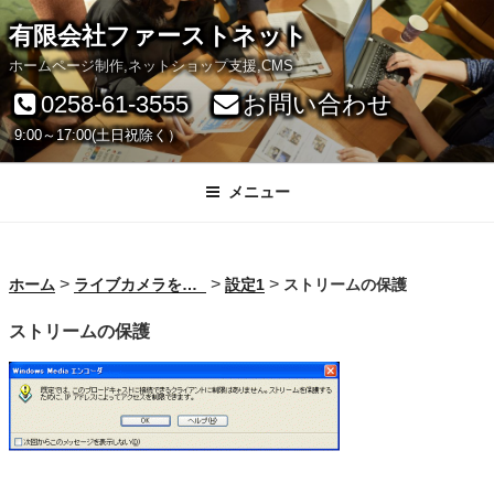
コ
有限会社ファーストネット
ン
ホームページ制作,ネットショップ支援,CMS
テ
0258-61-3555
お問い合わせ
ン
9:00～17:00(土日祝除く）
ツ
へ
メニュー
ス
キ
>
>
>
ホーム
ライブカメラを始めよう！
設定1
ストリームの保護
ッ
ストリームの保護
プ