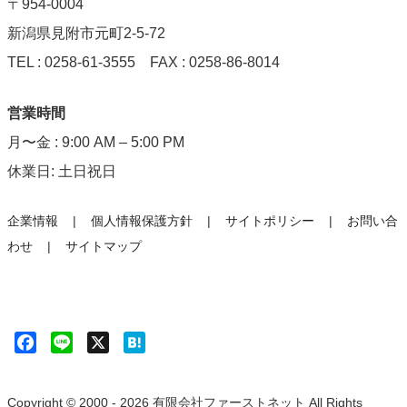
〒954-0004
新潟県見附市元町2-5-72
TEL : 0258-61-3555 FAX : 0258-86-8014
営業時間
月〜金 : 9:00 AM – 5:00 PM
休業日: 土日祝日
企業情報
個人情報保護方針
サイトポリシー
お問い合
わせ
サイトマップ
F
L
X
H
a
i
a
c
n
t
e
e
e
Copyright © 2000 - 2026 有限会社ファーストネット All Rights
b
n