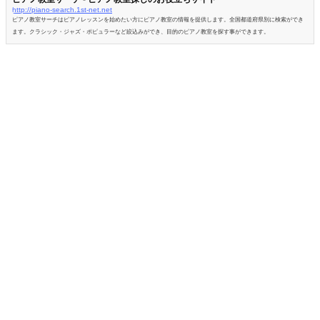
http://piano-search.1st-net.net
ピアノ教室サーチはピアノレッスンを始めたい方にピアノ教室の情報を提供します。全国都道府県別に検索ができ
ます。クラシック・ジャズ・ポピュラーなど絞込みができ、目的のピアノ教室を探す事ができます。
flower-search.1st-net.net
フラワーショップニュース -
https://flower-search.1st-net.net
フラワーショップの新着情報が満載！新着情報検索で気になる情報を探そう！！
nc.fuuzoku-hp.com
https://nc.fuuzoku-hp.com
https://nc.fuuzoku-hp.com
CONTENTS