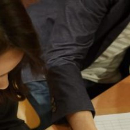
コ
ン
テ
ン
ツ
へ
ス
キ
ッ
プ