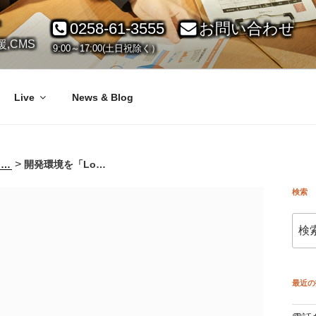
ト
0258-61-3555
お問い合わせ
,CMS
9:00～17:00(土日祝除く）
Live
News & Blog
>
Local by Flywheel
開発環境を「Local by Flywheel」に変えてみた。その３。
検索
検
索:
最近の