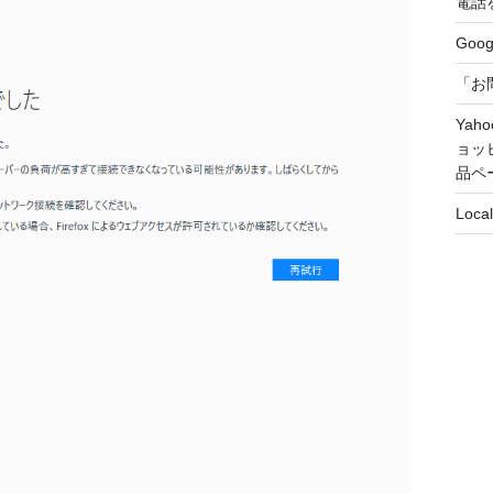
電話
Goo
「お
Yah
ョッ
品ペ
Loca