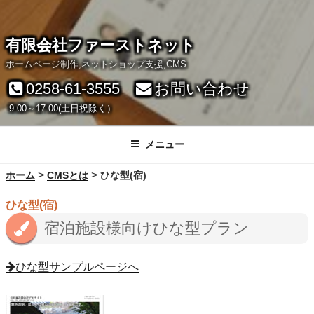
有限会社ファーストネット
ホームページ制作,ネットショップ支援,CMS
0258-61-3555
お問い合わせ
9:00～17:00(土日祝除く）
メニュー
>
>
ホーム
CMSとは
ひな型(宿)
ひな型(宿)
宿泊施設様向けひな型プラン
ひな型サンプルページへ