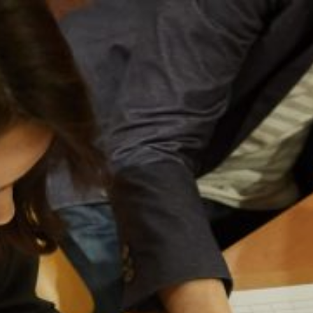
コ
ン
テ
ン
ツ
へ
ス
キ
ッ
プ