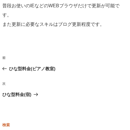
普段お使いのIEなどのWEBブラウザだけで更新が可能で
す。
また更新に必要なスキルはブログ更新程度です。
ペ
前
前
ー
ひな型料金(ピアノ教室)
ジ
ナ
次
次
ビ
ゲ
ひな型料金(宿)
ー
シ
ョ
検索
ン