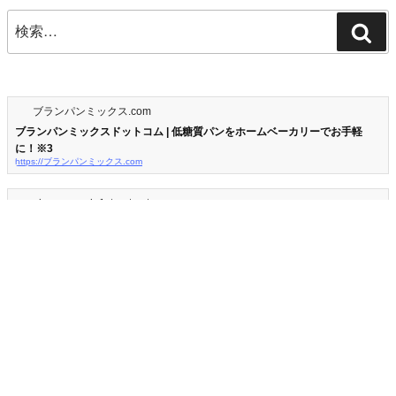
検
検
索:
索
ブランパンミックス.com
ブランパンミックスドットコム | 低糖質パンをホームベーカリーでお手軽
に！※3
https://ブランパンミックス.com
piano-search.1st-net.net
ピアノ教室サーチ - ピアノ教室探しのお役立ちサイト
http://piano-search.1st-net.net
ピアノ教室サーチはピアノレッスンを始めたい方にピアノ教室の情報を提供します。全国都道府県別に検索ができ
ます。クラシック・ジャズ・ポピュラーなど絞込みができ、目的のピアノ教室を探す事ができます。
flower-search.1st-net.net
フラワーショップニュース -
https://flower-search.1st-net.net
フラワーショップの新着情報が満載！新着情報検索で気になる情報を探そう！！