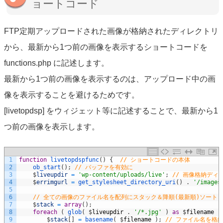
ョートコード
FTP定期アップロードされた画像が格納されたディレクトリ
から、最新から1つ前の画像を表示するショートコードを
functions.php に記述します。
最新から1つ前の画像を表示するのは、アップロード中の画
像を表示することを避けるためです。
[livetopdsp] をウィジェット等に記述することで、最新から1
つ前の画像を表示します。
1
function
livetopdspfunc
(
)
{
// ショートコードの本体
2
ob_start
(
)
;
// バッファを有効に
3
$
liveupdir
=
'wp-content/uploads/live'
;
// 画像格納ディ
4
$
errimgurl
=
get_stylesheet_directory_uri
(
)
.
'/images
5
6
// 全ての画像のファイル名を配列にスタック＆降順(最新順)ソート
7
$
stack
=
array
(
)
;
8
foreach
(
glob
(
$
liveupdir
.
'/*.jpg'
)
as
$
filename
)
9
$
stack
[
]
=
basename
(
$
filename
)
;
// ファイル名を格