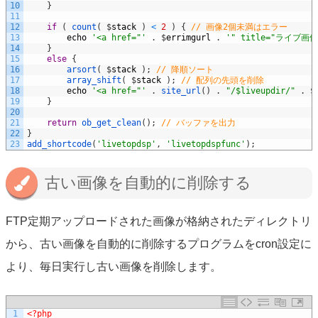
10
}
11
12
if
(
count
(
$
stack
)
<
2
)
{
// 画像2個未満はエラー
13
echo
'<a href="'
.
$
errimgurl
.
'" title="ライブ画
14
}
15
else
{
16
arsort
(
$
stack
)
;
// 降順ソート
17
array_shift
(
$
stack
)
;
// 配列の先頭を削除
18
echo
'<a href="'
.
site_url
(
)
.
"/$liveupdir/"
.
$
19
}
20
21
return
ob_get_clean
(
)
;
// バッファを出力
22
}
23
add_shortcode
(
'livetopdsp'
,
'livetopdspfunc'
)
;
古い画像を自動的に削除する
FTP定期アップロードされた画像が格納されたディレクトリ
から、古い画像を自動的に削除するプログラムをcron設定に
より、毎日実行し古い画像を削除します。
1
<?php