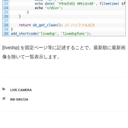
23
echo 
date
(
'Y年m月d日 H時i分s秒'
,
filemtime
(
$
fi
24
echo
'</div>'
;
25
}
26
}
27
28
return
ob_get_clean
(
)
;
// バッファを出力
29
}
30
add_shortcode
(
'livedsp'
,
'livedspfunc'
)
;
[livedsp] を固定ページ等に記述することで、最新順に最新画
像を除いて一覧表示します。
カ
LIVE CAMERA
テ
タ
BB-SW172A
ゴ
グ
リ
ー