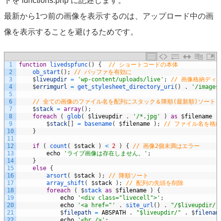
ドを functions.php に記述します。
最新から1つ前の画像を表示するのは、アップロード中の画
像を表示することを避けるためです。
1
function
livedspfunc
(
)
{
// ショートコードの本体
2
ob_start
(
)
;
// バッファを有効に
3
$
liveupdir
=
'wp-content/uploads/live'
;
// 画像格納ディ
4
$
errimgurl
=
get_stylesheet_directory_uri
(
)
.
'/images
5
6
// 全ての画像のファイル名を配列にスタック＆降順(最新順)ソート
7
$
stack
=
array
(
)
;
8
foreach
(
glob
(
$
liveupdir
.
'/*.jpg'
)
as
$
filename
)
9
$
stack
[
]
=
basename
(
$
filename
)
;
// ファイル名を格
10
}
11
12
if
(
count
(
$
stack
)
<
2
)
{
// 画像2個未満はエラー
13
echo
'ライブ画像は存在しません。'
;
14
}
15
else
{
16
arsort
(
$
stack
)
;
// 降順ソート
17
array_shift
(
$
stack
)
;
// 配列の先頭を削除
18
foreach
(
$
stack 
as
$
filename
)
{
19
echo
'<div class="livecell">'
;
20
echo
'<a href="'
.
site_url
(
)
.
"/$liveupdir/"
21
$
filepath
=
ABSPATH
.
"$liveupdir/"
.
$
filenam
22
echo
'<br />'
;