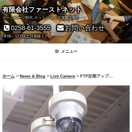
コ
有限会社ファーストネット
ン
ホームページ制作,ネットショップ支援,CMS
テ
0258-61-3555
お問い合わせ
ン
9:00～17:00(土日祝除く）
ツ
へ
メニュー
ス
キ
>
>
>
ホーム
News & Blog
Live Camera
FTP定期アップロードできるネットワークカメラ、その3
ッ
プ