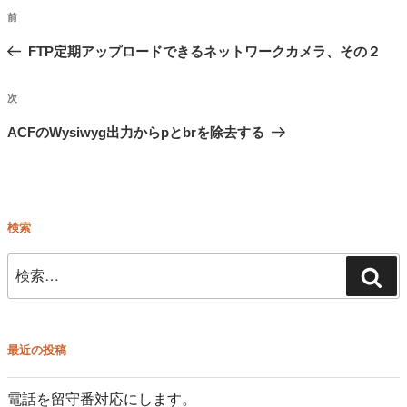
投
前
前
稿
の
FTP定期アップロードできるネットワークカメラ、その２
ナ
ビ
投
次
次
ゲ
稿
ー
の
ACFのWysiwyg出力からpとbrを除去する
シ
投
ョ
稿
ン
検索
検
検
索:
索
最近の投稿
電話を留守番対応にします。