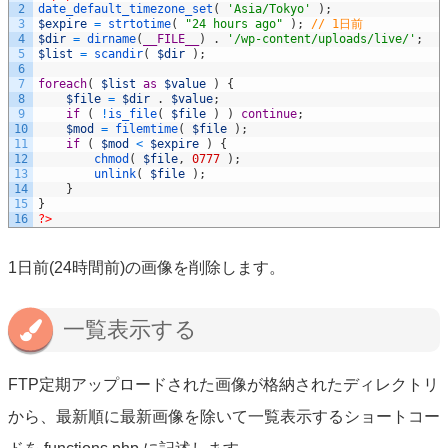
2
date_default_timezone_set
(
'Asia/Tokyo'
)
;
3
$expire
=
strtotime
(
"24 hours ago"
)
;
// 1日前
4
$dir
=
dirname
(
__FILE__
)
.
'/wp-content/uploads/live/'
;
5
$list
=
scandir
(
$dir
)
;
6
7
foreach
(
$list
as
$value
)
{
8
$file
=
$dir
.
$value
;
9
if
(
!
is_file
(
$file
)
)
continue
;
10
$mod
=
filemtime
(
$file
)
;
11
if
(
$mod
<
$expire
)
{
12
chmod
(
$file
,
0777
)
;
13
unlink
(
$file
)
;
14
}
15
}
16
?>
1日前(24時間前)の画像を削除します。
一覧表示する
FTP定期アップロードされた画像が格納されたディレクトリ
から、最新順に最新画像を除いて一覧表示するショートコー