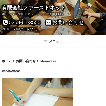
コ
有限会社ファーストネット
ン
ホームページ制作,ネットショップ支援,CMS
テ
0258-61-3555
お問い合わせ
ン
9:00～17:00(土日祝除く）
ツ
へ
メニュー
ス
キ
>
>
ホーム
お問い合わせ
otoiawase
ッ
otoiawase
プ