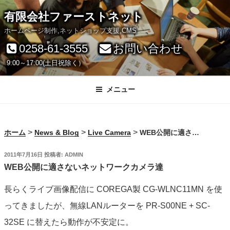
コ
有限会社ファーストネット
ン
ホームページ制作,ネットショップ支援,CMS
テ
0258-61-3555
お問い合わせ
ン
9:00～17:00(土日祝除く）
ツ
へ
メニュー
ス
キ
>
>
>
ホーム
News & Blog
Live Camera
WEB公開に適さないネットワークカメラ達
ッ
プ
投
2011年7月16日
投稿者:
ADMIN
稿
WEB公開に適さないネットワークカメラ達
日:
長らくライブ画像配信に COREGA製 CG-WLNC11MN を使
ってきましたが、無線LANルーターを PR-S00NE + SC-
32SE に替えたら動作が不安定に。