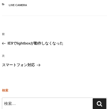
カ
LIVE CAMERA
テ
ゴ
リ
ー
投
前
前
稿
の
IE9でlightboxが動作しなくなった
ナ
ビ
投
次
次
ゲ
稿
ー
の
スマートフォン対応
シ
投
ョ
稿
ン
検索
検
検
索: