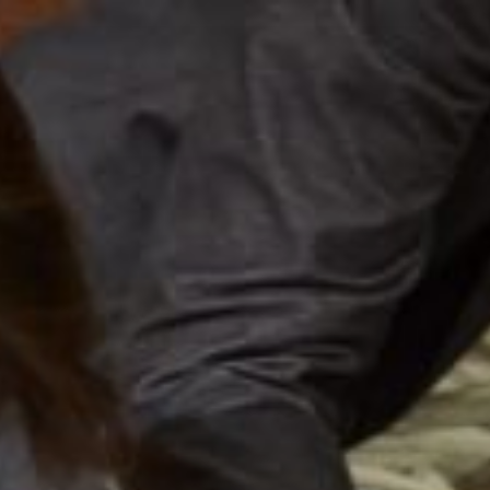
コ
ン
テ
ン
ツ
へ
ス
キ
ッ
プ