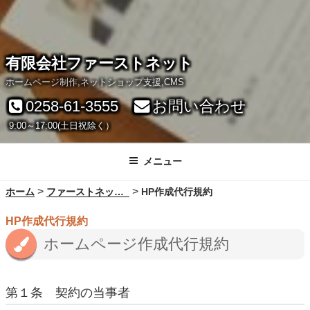
有限会社ファーストネット
ホームページ制作,ネットショップ支援,CMS
0258-61-3555
お問い合わせ
9:00～17:00(土日祝除く）
メニュー
>
>
ホーム
ファーストネットから２つのニュース！
HP作成代行規約
HP作成代行規約
ホームページ作成代行規約
第１条 契約の当事者