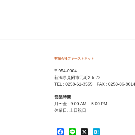
ロ
ー
ド
す
る
方
有限会社ファーストネット
法"
〒954-0004
の
新潟県見附市元町2-5-72
TEL : 0258-61-3555 FAX : 0258-86-801
営業時間
月〜金 : 9:00 AM – 5:00 PM
休業日: 土日祝日
F
L
X
H