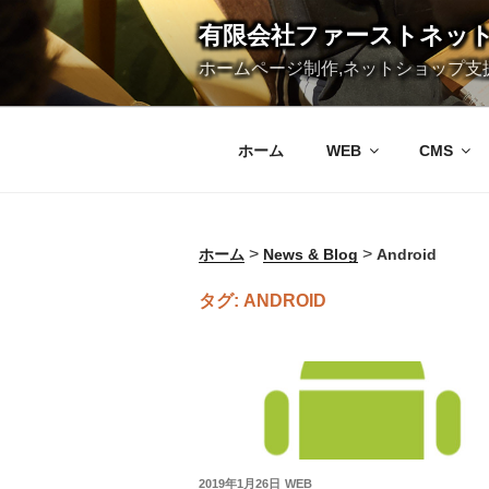
コ
有限会社ファーストネッ
ン
ホームページ制作,ネットショップ支援
テ
ン
ホーム
WEB
CMS
ツ
へ
ス
>
>
ホーム
News & Blog
Android
キ
ッ
タグ:
ANDROID
プ
投
2019年1月26日
WEB