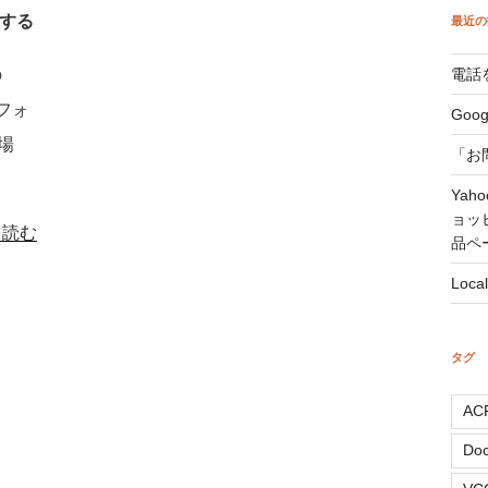
ドする
最近の
の
電話
フォ
Goo
場
「お
Yah
ョッ
id
を読む
品ペ
Loca
me
タグ
AC
Doc